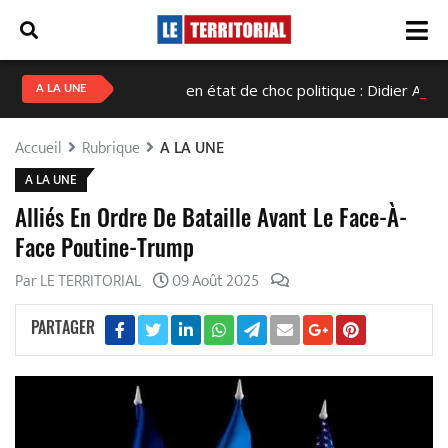
Haïti en état de choc politique : Didier Alix Fils-A
A LA UNE
Accueil
Rubrique
A LA UNE
A LA UNE
Alliés En Ordre De Bataille Avant Le Face-À-
Face Poutine-Trump
Par LE TERRITORIAL
09 Août 2025
PARTAGER