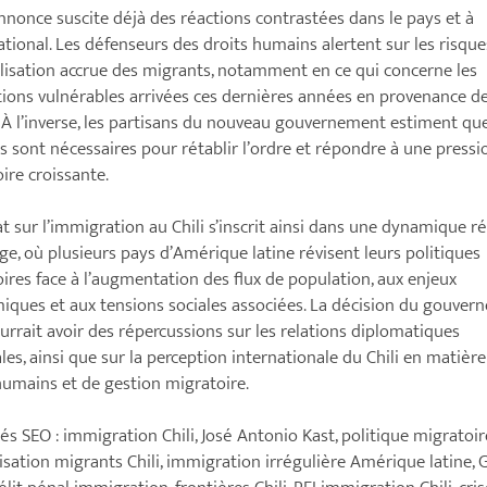
nnonce suscite déjà des réactions contrastées dans le pays et à
national. Les défenseurs des droits humains alertent sur les risqu
lisation accrue des migrants, notamment en ce qui concerne les
ions vulnérables arrivées ces dernières années en provenance d
. À l’inverse, les partisans du nouveau gouvernement estiment qu
 sont nécessaires pour rétablir l’ordre et répondre à une pressi
ire croissante.
t sur l’immigration au Chili s’inscrit ainsi dans une dynamique r
rge, où plusieurs pays d’Amérique latine révisent leurs politiques
ires face à l’augmentation des flux de population, aux enjeux
ques et aux tensions sociales associées. La décision du gouver
urrait avoir des répercussions sur les relations diplomatiques
les, ainsi que sur la perception internationale du Chili en matière
humains et de gestion migratoire.
és SEO : immigration Chili, José Antonio Kast, politique migratoire
isation migrants Chili, immigration irrégulière Amérique latine, G