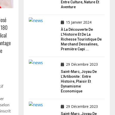
Entre Culture, Nature Et
Aventure
José
15 Janvier 2024
e 180
À La Découverte De
ical
L'Histoire Et De La
Richesse Touristique De
vantage
Marchand Dessalines,
de
Première Capi ...
29 Décembre 2023
Saint-Marc, Joyau De
L'Artibonite : Entre
Histoire, Plaisir Et
if
Dynamisme
Économique
ser
 selon
29 Décembre 2023
inscrit
Saint-Marc, Joyau De