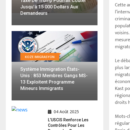
Taxe De Trump Pourrait Coûter
Cette a
Jusqu’à 15 000 Dollars Aux
l’inter
Demandeurs
crimina
populat
voisins
mesures
migrato
KOZE IMIGRASYON
Le déba
plus la
Système Immigration États-
migrato
Unis : 853 Membres Gangs MS-
économi
13 Exploitent Programme
Kast po
Mineurs Immigrants
régiona
droits 
04 Août 2025
Mots-cl
L’USCIS Renforce Les
régular
Contrôles Pour Les