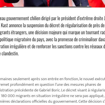
eau gouvernement chilien dirigé par le président d’extrême droite 
 Kast annonce la suspension du décret de régularisation de près d
rants étrangers, une décision majeure qui marque un tournant rad
 politique migratoire du pays, avec la promesse de criminaliser da
ration irrégulière et de renforcer les sanctions contre les réseaux 
 clandestin.
emaines seulement après son entrée en fonction, le nouvel exécut
 remet profondément en question l’une des mesures phares de
istration précédente de Gabriel Boric. Le décret visant à régulari
 180 000 migrants en situation irrégulière ne sera pas appliqué,
mières déclarations officielles du gouvernement. Cette décision s’