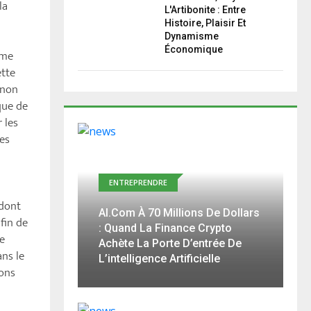
la
L'Artibonite : Entre
Histoire, Plaisir Et
Dynamisme
Économique
rme
ette
 non
que de
 les
les
ENTREPRENDRE
 dont
AI.com À 70 Millions De Dollars
afin de
: Quand La Finance Crypto
le
Achète La Porte D’entrée De
ns le
L’intelligence Artificielle
ions