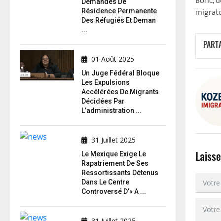
Boric, d
Demandes De
migrat
Résidence Permanente
Des Réfugiés Et Deman
...
PART
01 Août 2025
Un Juge Fédéral Bloque
Les Expulsions
Accélérées De Migrants
Décidées Par
L’administration ...
31 Juillet 2025
Laiss
Le Mexique Exige Le
Rapatriement De Ses
Ressortissants Détenus
Dans Le Centre
Controversé D’« A ...
31 Juillet 2025