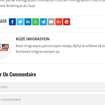
élit pénal immigration, frontières Chili, RFI immigration Chili, cris
oire Amérique du Sud.
AGER
KOZE IMIGRASYON
Koze Imigrasyon, yon emisyon medya dijital ki enfòme ak e
kominote imigran ayisyen yo.
er Un Commentaire