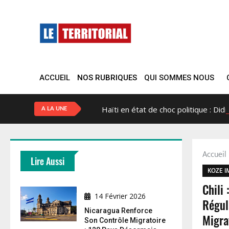
ACCUEIL
NOS RUBRIQUES
QUI SOMMES NOUS
Haïti en état de choc politique : Did
A LA UNE
Accuei
Lire Aussi
KOZE I
Chili
14 Février 2026
Régul
Nicaragua Renforce
Migra
Son Contrôle Migratoire