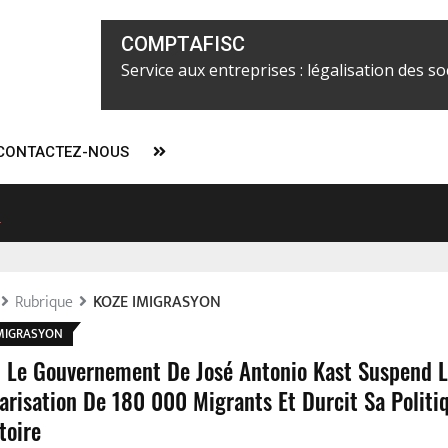
COMPTAFISC
Service aux entreprises : légalisation des soc
CONTACTEZ-NOUS
ier Alix Fils-Aimé concentrerait tous les pouvoirs à partir du 7 févr
l
Rubrique
KOZE IMIGRASYON
MIGRASYON
 : Le Gouvernement De José Antonio Kast Suspend 
arisation De 180 000 Migrants Et Durcit Sa Politi
toire