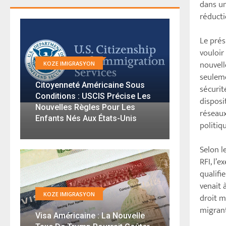
dans un
réduct
Le prés
vouloir
nouvell
KOZE IMIGRASYON
seulem
Citoyenneté Américaine Sous
sécurit
Conditions : USCIS Précise Les
disposit
Nouvelles Règles Pour Les
réseaux
Enfants Nés Aux États-Unis
politiq
Selon l
RFI, l’
qualifie
venait 
KOZE IMIGRASYON
droit m
migrant
Visa Américaine : La Nouvelle