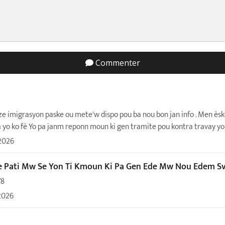
Commenter
ze imigrasyon paske ou mete'w dispo pou ba nou bon jan info . Men èsk
a yo ko fè Yo pa janm reponn moun ki gen tramite pou kontra travay yo
2026
 Pati Mw Se Yon Ti Kmoun Ki Pa Gen Ede Mw Nou Edem Sv
78
2026