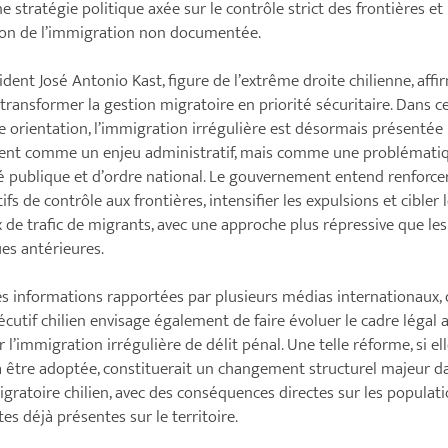
e stratégie politique axée sur le contrôle strict des frontières et 
ion de l’immigration non documentée.
ident José Antonio Kast, figure de l’extrême droite chilienne, affi
 transformer la gestion migratoire en priorité sécuritaire. Dans c
e orientation, l’immigration irrégulière est désormais présentée
ent comme un enjeu administratif, mais comme une problémati
é publique et d’ordre national. Le gouvernement entend renforcer
ifs de contrôle aux frontières, intensifier les expulsions et cibler 
 de trafic de migrants, avec une approche plus répressive que les
ues antérieures.
es informations rapportées par plusieurs médias internationaux,
exécutif chilien envisage également de faire évoluer le cadre légal 
r l’immigration irrégulière de délit pénal. Une telle réforme, si el
à être adoptée, constituerait un changement structurel majeur da
igratoire chilien, avec des conséquences directes sur les populat
es déjà présentes sur le territoire.