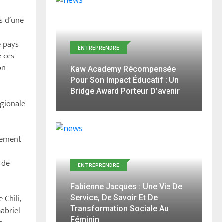
es d’une
e pays
ENTREPRENDRE
e ces
on
Kaw Academy Récompensée
Pour Son Impact Éducatif : Un
Bridge Award Porteur D’avenir
égionale
nement
 de
ENTREPRENDRE
Fabienne Jacques : Une Vie De
 Chili,
Service, De Savoir Et De
abriel
Transformation Sociale Au
Féminin