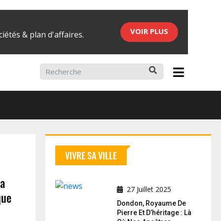
VOIR PLUS
iétés & plan d'affaires.
ier 2026
VIVRE SA VILLE
La
27 Juillet 2025
que
Dondon, Royaume De
Pierre Et D’héritage : Là