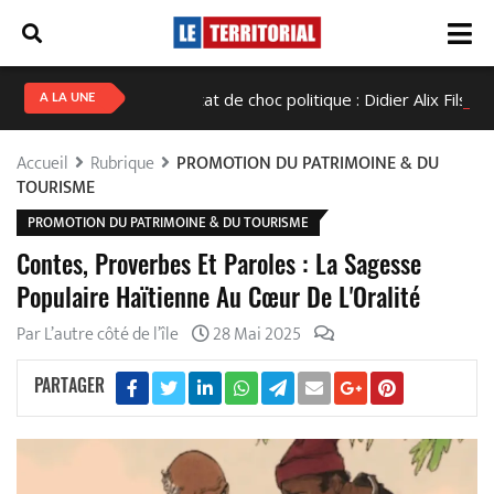
Haïti en état de choc politique : Didier Alix Fils-Aimé con
A LA UNE
Accueil
Rubrique
PROMOTION DU PATRIMOINE & DU
TOURISME
PROMOTION DU PATRIMOINE & DU TOURISME
Contes, Proverbes Et Paroles : La Sagesse
Populaire Haïtienne Au Cœur De L'Oralité
Par L’autre côté de l’île
28 Mai 2025
PARTAGER