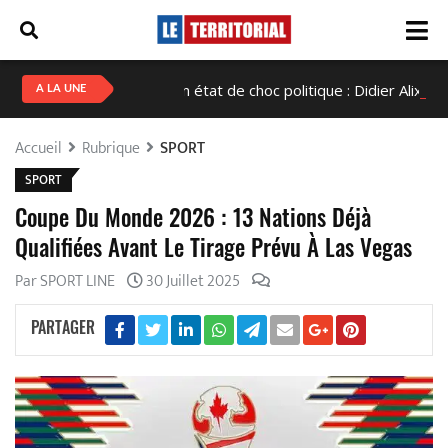
Haïti en état de choc politique : Didier Alix Fils-Aimé
A LA UNE
Accueil
Rubrique
SPORT
SPORT
Coupe Du Monde 2026 : 13 Nations Déjà
Qualifiées Avant Le Tirage Prévu À Las Vegas
Par SPORT LINE
30 Juillet 2025
PARTAGER