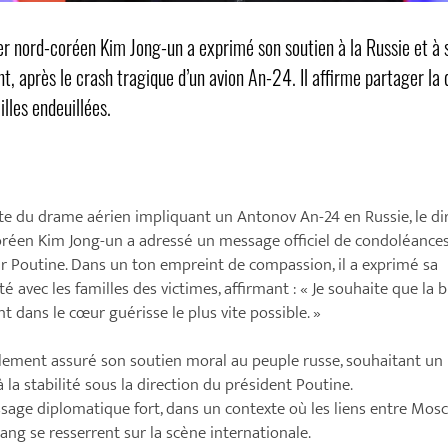
er nord-coréen Kim Jong-un a exprimé son soutien à la Russie et à 
nt, après le crash tragique d’un avion An-24. Il affirme partager la 
illes endeuillées.
ite du drame aérien impliquant un Antonov An-24 en Russie, le di
réen Kim Jong-un a adressé un message officiel de condoléances
r Poutine. Dans un ton empreint de compassion, il a exprimé sa
ité avec les familles des victimes, affirmant : « Je souhaite que la 
ont dans le cœur guérisse le plus vite possible. »
alement assuré son soutien moral au peuple russe, souhaitant un
à la stabilité sous la direction du président Poutine.
age diplomatique fort, dans un contexte où les liens entre Mos
ng se resserrent sur la scène internationale.