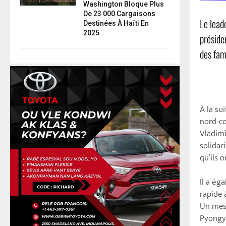
Washington Bloque Plus
De 23 000 Cargaisons
Le lead
Destinées À Haïti En
2025
préside
des fam
À la su
nord-co
Vladimi
solidar
qu’ils 
Il a ég
rapide 
Un mess
Pyongya