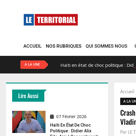
ACCUEIL
NOS RUBRIQUES
QUI SOMMES NOUS
Haïti en état de choc politique : Did
A LA UNE
Accuei
Lire Aussi
A LA U
Crash
07 Février 2026
Vladi
Haïti En État De Choc
Par LE
Politique : Didier Alix