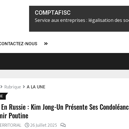
COMPTAFISC
Service aux entreprises : légalisation des soc
CONTACTEZ-NOUS
ier Alix Fils-Aimé concentrerait tous les pouvoirs à partir du 7 févr
l
Rubrique
A LA UNE
NE
 En Russie : Kim Jong-Un Présente Ses Condoléanc
mir Poutine
 TERRITORIAL
26 Juillet 2025