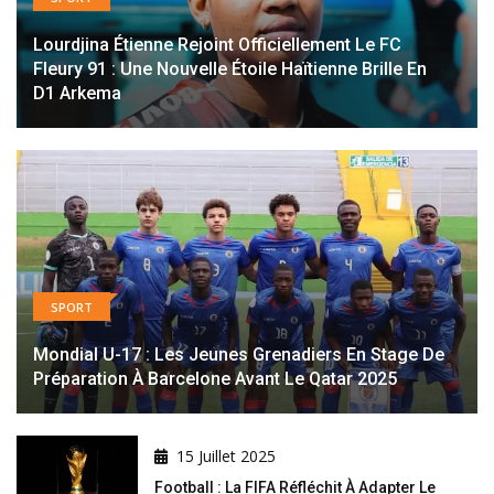
Lourdjina Étienne Rejoint Officiellement Le FC
Fleury 91 : Une Nouvelle Étoile Haïtienne Brille En
D1 Arkema
SPORT
Mondial U-17 : Les Jeunes Grenadiers En Stage De
Préparation À Barcelone Avant Le Qatar 2025
15 Juillet 2025
Football : La FIFA Réfléchit À Adapter Le