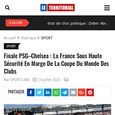
Haïti en état de choc politique : Didier Alix Fils-Aimé c
A LA UNE
Accueil
Rubrique
SPORT
SPORT
Finale PSG–Chelsea : La France Sous Haute
Sécurité En Marge De La Coupe Du Monde Des
Clubs
Par SPORT LINE
13 Juillet 2025
PARTAGER