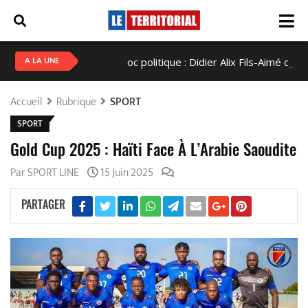
Haïti en état de choc politique : Didier Alix Fils-Aimé concentrera
A LA UNE
Accueil
Rubrique
SPORT
SPORT
Gold Cup 2025 : Haïti Face À L’Arabie Saoudite
Par SPORT LINE
15 Juin 2025
PARTAGER