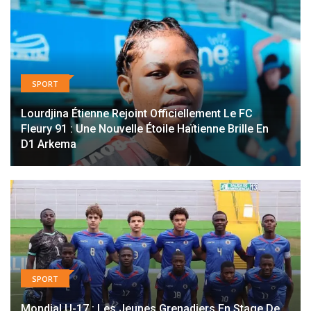
SPORT
Lourdjina Étienne Rejoint Officiellement Le FC
Fleury 91 : Une Nouvelle Étoile Haïtienne Brille En
D1 Arkema
SPORT
Mondial U-17 : Les Jeunes Grenadiers En Stage De