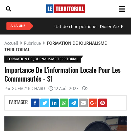
Haïti en état de choc politique : Didier Alix Fils-Aimé co
A LA UNE
Accueil
Rubrique
FORMATION DE JOURNALISME
TERRITORIAL
FORMATION DE JOURNALISME TERRITORIAL
Importance De L'information Locale Pour Les
Communautés - S1
Par GUERCY RICHARD
12 Août 2023
PARTAGER