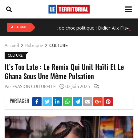
Haïti en état de choc politique : Didier Alix Fils-Aimé conc
A LA UNE
Accueil
Rubrique
CULTURE
CULTURE
It’s Too Late : Le Remix Qui Unit Haïti Et Le
Ghana Sous Une Même Pulsation
Par EVASION CULTURELLE
02 Juin 2025
PARTAGER