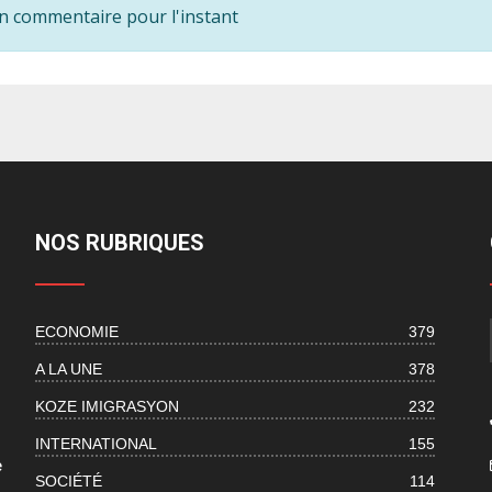
n commentaire pour l'instant
NOS RUBRIQUES
ECONOMIE
379
s
A LA UNE
378
KOZE IMIGRASYON
232
INTERNATIONAL
155
e
SOCIÉTÉ
114