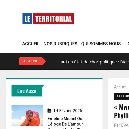
ACCUEIL
NOS RUBRIQUES
QUI SOMMES NOUS
Haïti en état de choc politique : Did
A LA UNE
Accuei
Lire Aussi
CULTUR
« Mwe
14 Février 2026
Phyll
Emeline Michel Ou
Par EV
L’éloge De L’amour