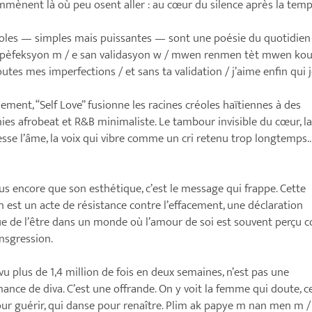
mènent là où peu osent aller : au cœur du silence après la temp
oles — simples mais puissantes — sont une poésie du quotidien 
npèfeksyon m / e san validasyon w / mwen renmen tèt mwen kou
outes mes imperfections / et sans ta validation / j’aime enfin qui je
ement, “Self Love” fusionne les racines créoles haïtiennes à des
es afrobeat et R&B minimaliste. Le tambour invisible du cœur, l
esse l’âme, la voix qui vibre comme un cri retenu trop longtemps…
us encore que son esthétique, c’est le message qui frappe. Cette
 est un acte de résistance contre l’effacement, une déclaration
ue de l’être dans un monde où l’amour de soi est souvent perçu
nsgression.
, vu plus de 1,4 million de fois en deux semaines, n’est pas une
ance de diva. C’est une offrande. On y voit la femme qui doute, ce
our guérir, qui danse pour renaître. Plim ak papye m nan men m /