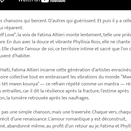
es chansons qui bercent. D’autres qui guérissent. Et puis il y a celle
qui réparent.
elf Love”, la voix de Fatima Altieri monte lentement, telle une priè
ure. En duo avec la douce et vibrante Phyllisia Ross, elle ne chante
. Elle chante l’amour de soi, ce territoire intime et sacré que l’on 
uvent d’habiter.
Haïti, Fatima Altieri incarne cette génération d’artistes enraciné
ire collective tout en embrassant les vibrations du monde. “Mw
 tèt mwen kounya” — ce refrain répété comme un mantra — r
 entrailles, car il dit la résilience après la fracture, l’estime après
on, la lumière retrouvée après les naufrages.
t pas une simple chanson, mais une traversée. Chaque vers, chaq
e récit d’une renaissance. L’amour romantique y est déconstruit,
né, abandonné même, au profit d’un retour au je. Fatima et Phyll