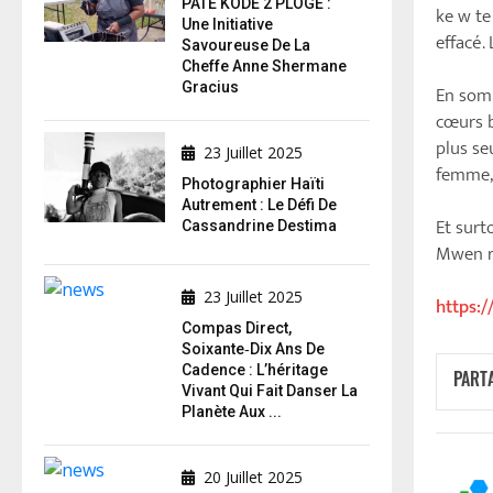
PATE KODE 2 PLOGE :
ke w te 
Une Initiative
effacé.
Savoureuse De La
Cheffe Anne Shermane
Gracius
En somm
cœurs b
plus se
23 Juillet 2025
femme, 
Photographier Haïti
Autrement : Le Défi De
Et surt
Cassandrine Destima
Mwen r
23 Juillet 2025
https:
Compas Direct,
Soixante‑dix Ans De
Cadence : L’héritage
PART
Vivant Qui Fait Danser La
Planète Aux ...
20 Juillet 2025