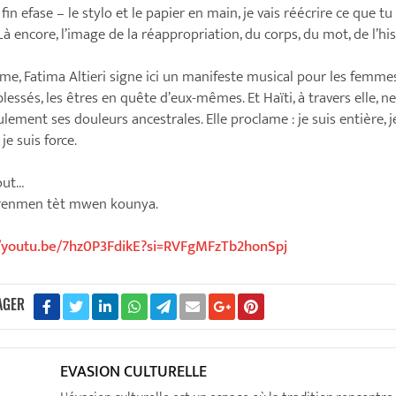
fin efase – le stylo et le papier en main, je vais réécrire ce que tu
 Là encore, l’image de la réappropriation, du corps, du mot, de l’his
e, Fatima Altieri signe ici un manifeste musical pour les femmes
lessés, les êtres en quête d’eux-mêmes. Et Haïti, à travers elle, n
ulement ses douleurs ancestrales. Elle proclame : je suis entière, j
je suis force.
out…
enmen tèt mwen kounya.
//youtu.be/7hz0P3FdikE?si=RVFgMFzTb2honSpj
AGER
EVASION CULTURELLE