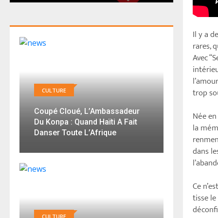
Il y a d
rares, 
Avec “S
intérie
l’amour
trop so
CULTURE
Coupé Cloué, L’Ambassadeur
Née en 
Du Konpa : Quand Haïti A Fait
la mémo
Danser Toute L’Afrique
renmen
dans les
l’aband
Ce n’es
tisse l
déconfi
CULTURE