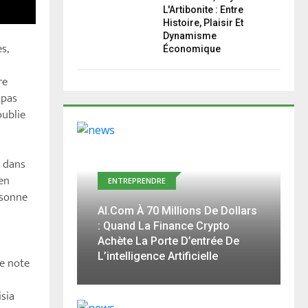
L'Artibonite : Entre
Histoire, Plaisir Et
Dynamisme
s,
Économique
re
 pas
oublie
s dans
en
ENTREPRENDRE
ésonne
AI.com À 70 Millions De Dollars
: Quand La Finance Crypto
Achète La Porte D’entrée De
L’intelligence Artificielle
ue note
isia