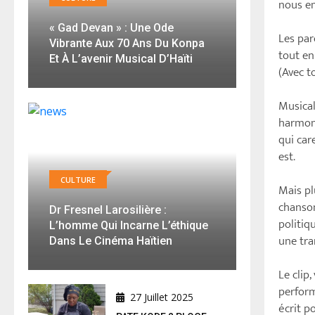
nous em
« Gad Devan » : Une Ode
Les par
Vibrante Aux 70 Ans Du Konpa
tout e
Et À L’avenir Musical D’Haïti
(Avec t
Musical
harmoni
qui car
est.
CULTURE
Mais pl
chanson
Dr Fresnel Larosilière :
politiq
L’homme Qui Incarne L’éthique
une tra
Dans Le Cinéma Haïtien
Le clip
perform
27 Juillet 2025
écrit p