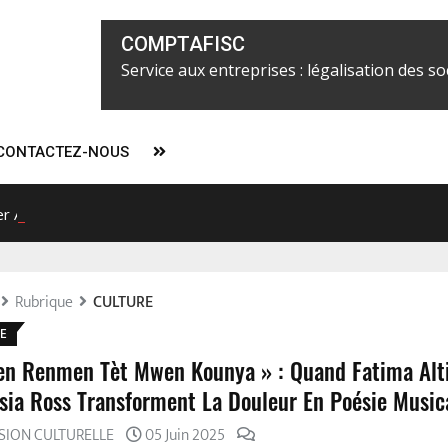
COMPTAFISC
Service aux entreprises : légalisation des soc
CONTACTEZ-NOUS
ier Alix Fils-Aimé concentrerait tous les pouvoirs à partir du 7 févr
l
Rubrique
CULTURE
E
n Renmen Tèt Mwen Kounya » : Quand Fatima Alti
isia Ross Transforment La Douleur En Poésie Music
ASION CULTURELLE
05 Juin 2025