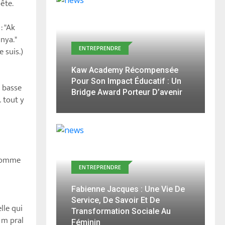
ête.
: "Ak
nya."
ENTREPRENDRE
 suis.)
Kaw Academy Récompensée
Pour Son Impact Éducatif : Un
a basse
Bridge Award Porteur D’avenir
 tout y
 comme
ENTREPRENDRE
Fabienne Jacques : Une Vie De
Service, De Savoir Et De
lle qui
Transformation Sociale Au
 m pral
Féminin