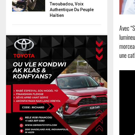
Twoubadou, Voix
Authentique Du Peuple
Haïtien
Avec “S
lumineu
morceau
une cat