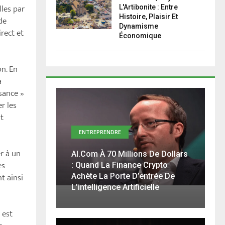
lles par
L'Artibonite : Entre
Histoire, Plaisir Et
de
Dynamisme
irect et
Économique
n. En
a
ssance »
r les
it
ENTREPRENDRE
r à un
AI.com À 70 Millions De Dollars
es
: Quand La Finance Crypto
t ainsi
Achète La Porte D’entrée De
L’intelligence Artificielle
 est