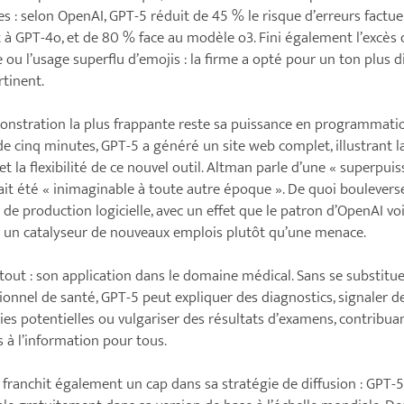
s : selon OpenAI, GPT-5 réduit de 45 % le risque d’erreurs factue
 à GPT-4o, et de 80 % face au modèle o3. Fini également l’excès 
ie ou l’usage superflu d’emojis : la firme a opté pour un ton plus d
rtinent.
nstration la plus frappante reste sa puissance en programmatio
e cinq minutes, GPT-5 a généré un site web complet, illustrant l
 et la flexibilité de ce nouvel outil. Altman parle d’une « superpui
ait été « inimaginable à toute autre époque ». De quoi bouleverse
 de production logicielle, avec un effet que le patron d’OpenAI vo
un catalyseur de nouveaux emplois plutôt qu’une menace.
tout : son application dans le domaine médical. Sans se substitue
ionnel de santé, GPT-5 peut expliquer des diagnostics, signaler d
es potentielles ou vulgariser des résultats d’examens, contribuan
ès à l’information pour tous.
franchit également un cap dans sa stratégie de diffusion : GPT-5