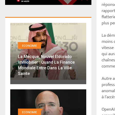
réponse
rapport
flatter
plus pe
La démo
moins d
ECONOMIE
vitesse
qui aur
La Mecque, Nouvel Eldorado
chaînes
Immobilier : Quand La Finance
comme 
Mondiale Entre Dans La Ville
Sainte
Autre a
profess
anomali
à l’acc
OpenAI 
ECONOMIE