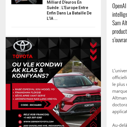
Milliard D’euros En
OpenAI 
Suède : L’Europe Entre
intellig
Enfin Dans La Bataille De
L’IA ...
Sam Alt
product
s’ouvra
L’unive
officie
le plus 
marque 
Altman,
doctora
applica
Au-delà