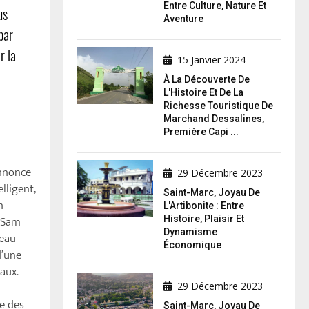
Entre Culture, Nature Et
us
Aventure
par
r la
15 Janvier 2024
À La Découverte De
L'Histoire Et De La
Richesse Touristique De
Marchand Dessalines,
Première Capi ...
annonce
29 Décembre 2023
lligent,
Saint-Marc, Joyau De
n
L'Artibonite : Entre
. Sam
Histoire, Plaisir Et
Dynamisme
veau
Économique
d’une
aux.
29 Décembre 2023
ue des
Saint-Marc, Joyau De