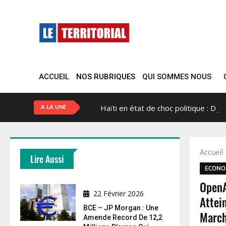
ACCUEIL
NOS RUBRIQUES
QUI SOMMES NOUS
Haïti en état de choc politique : Did
A LA UNE
Accuei
Lire Aussi
ECONO
OpenA
22 Février 2026
Attei
BCE – JP Morgan : Une
March
Amende Record De 12,2