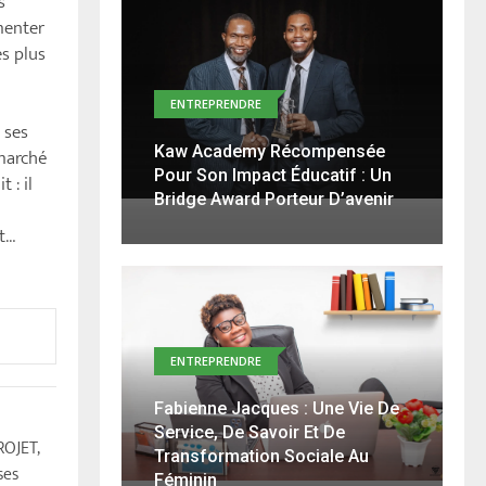
s
menter
es plus
ENTREPRENDRE
 ses
Kaw Academy Récompensée
marché
Pour Son Impact Éducatif : Un
 : il
Bridge Award Porteur D’avenir
t…
ENTREPRENDRE
Fabienne Jacques : Une Vie De
Service, De Savoir Et De
ROJET,
Transformation Sociale Au
ses
Féminin