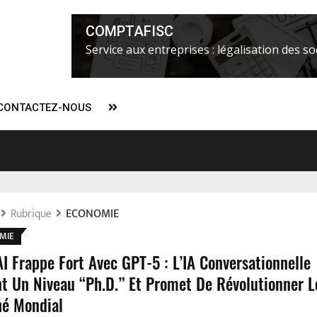
COMPTAFISC
Service aux entreprises : légalisation des soc
CONTACTEZ-NOUS
ier Alix Fils-Aimé concentrerait tous les pouvoirs à partir du 7 févr
l
Rubrique
ECONOMIE
MIE
I Frappe Fort Avec GPT-5 : L’IA Conversationnelle
nt Un Niveau “Ph.D.” Et Promet De Révolutionner L
é Mondial