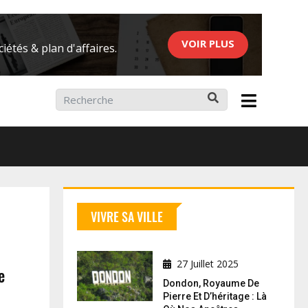
VOIR PLUS
iétés & plan d'affaires.
ier 2026
VIVRE SA VILLE
27 Juillet 2025
e
Dondon, Royaume De
Pierre Et D’héritage : Là