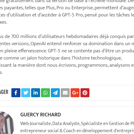
ble gratuitement dans sa version de base à l’échelle mondiale. De
s payantes, telles que Plus, Pro ou Enterprise, permettent d’aug
ites d’utilisation et d’accéder à GPT-5 Pro, pensé pour les tâches l
xes.
us de 700 millions d’utilisateurs hebdomadaires déjà conquis par
ntes versions, OpenAI entend renforcer sa domination dans un 
 en pleine effervescence. GPT-5 ne se contente pas d’être un produit
e comme un jalon historique dans l’histoire technologique,
issant la manière dont nous écrivons, programmons, analysons e
s.
AGER
GUERCY RICHARD
Web-Journaliste, Data Analyste, Spécialiste en Gestion de P
entrepreneur social & Coach en développement d'entrepri