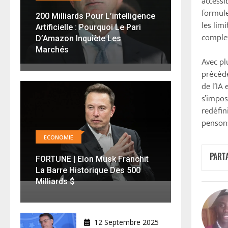
accessi
formule
200 Milliards Pour L’intelligence
les lim
Artificielle : Pourquoi Le Pari
comple
D’Amazon Inquiète Les
Marchés
Avec pl
précéde
de l’IA
s’impos
redéfin
penson
ECONOMIE
PART
FORTUNE | Elon Musk Franchit
La Barre Historique Des 500
Milliards $
12 Septembre 2025