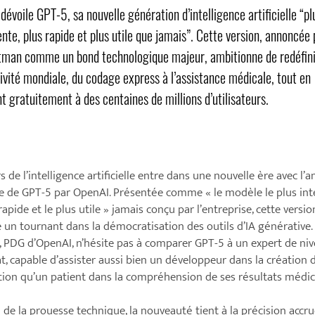
dévoile GPT-5, sa nouvelle génération d’intelligence artificielle “pl
ente, plus rapide et plus utile que jamais”. Cette version, annoncée 
man comme un bond technologique majeur, ambitionne de redéfini
ivité mondiale, du codage express à l’assistance médicale, tout en
nt gratuitement à des centaines de millions d’utilisateurs.
rs de l’intelligence artificielle entre dans une nouvelle ère avec l’
lle de GPT-5 par OpenAI. Présentée comme « le modèle le plus inte
rapide et le plus utile » jamais conçu par l’entreprise, cette versio
un tournant dans la démocratisation des outils d’IA générative
 PDG d’OpenAI, n’hésite pas à comparer GPT-5 à un expert de ni
t, capable d’assister aussi bien un développeur dans la création 
tion qu’un patient dans la compréhension de ses résultats médic
 de la prouesse technique, la nouveauté tient à la précision accr