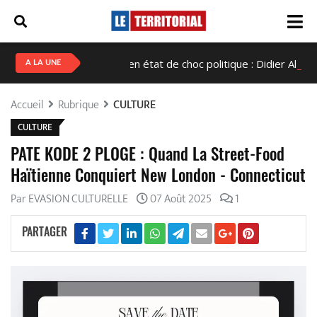
Haïti en état de choc politique : Didier Alix Fils-Aimé
A LA UNE
Accueil
Rubrique
CULTURE
CULTURE
PATE KODE 2 PLOGE : Quand La Street-Food
Haïtienne Conquiert New London - Connecticut
Par EVASION CULTURELLE
07 Août 2025
1
PARTAGER