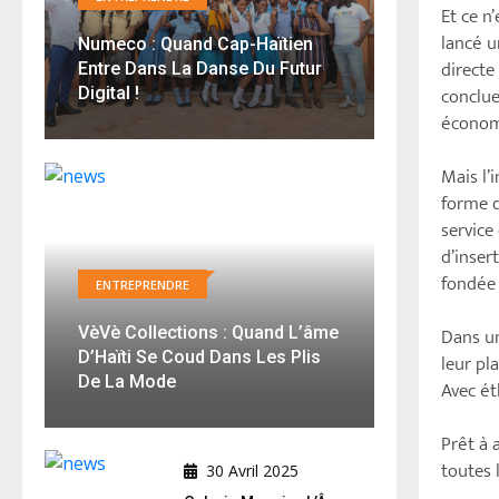
Et ce n
lancé u
Numeco : Quand Cap-Haïtien
direct
Entre Dans La Danse Du Futur
conclue
Digital !
économi
Mais l’
forme d
service
d’inser
fondée 
ENTREPRENDRE
VèVè Collections : Quand L’âme
Dans un
D’Haïti Se Coud Dans Les Plis
leur pl
De La Mode
Avec ét
Prêt à 
toutes l
30 Avril 2025