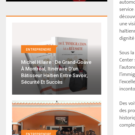
automob
service
découvr
une vis
haïtien
dignit
ENTREPRENDRE
Sous la
Center 
Michel Hilaire : De Grand-Goâve
l’auton
À Montréal, Itinéraire D’un
l’immig
Bâtisseur Haïtien Entre Savoir,
l’excel
Sécurité Et Succès
inconto
Des voi
des pro
histori
complet
ENTREPRENDRE