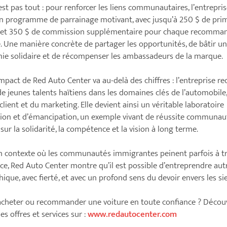
’est pas tout : pour renforcer les liens communautaires, l’entrepris
n programme de parrainage motivant, avec jusqu’à 250 $ de pri
e et 350 $ de commission supplémentaire pour chaque recomma
. Une manière concrète de partager les opportunités, de bâtir u
e solidaire et de récompenser les ambassadeurs de la marque.
impact de Red Auto Center va au-delà des chiffres : l’entreprise re
e jeunes talents haïtiens dans les domaines clés de l’automobile
 client et du marketing. Elle devient ainsi un véritable laboratoire
tion et d’émancipation, un exemple vivant de réussite communau
sur la solidarité, la compétence et la vision à long terme.
 contexte où les communautés immigrantes peinent parfois à t
ace, Red Auto Center montre qu’il est possible d’entreprendre au
hique, avec fierté, et avec un profond sens du devoir envers les si
acheter ou recommander une voiture en toute confiance ? Décou
es offres et services sur :
www.redautocenter.com