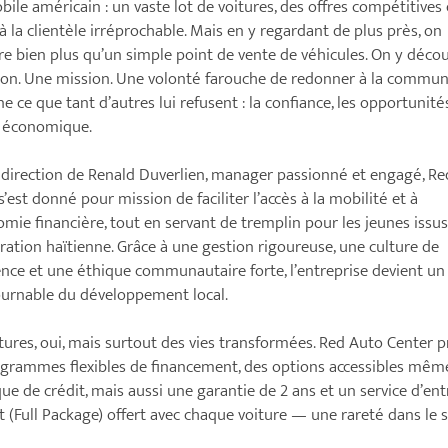
ile américain : un vaste lot de voitures, des offres compétitives 
 à la clientèle irréprochable. Mais en y regardant de plus près, on
e bien plus qu’un simple point de vente de véhicules. On y déco
ion. Une mission. Une volonté farouche de redonner à la commu
ne ce que tant d’autres lui refusent : la confiance, les opportunités
é économique.
 direction de Renald Duverlien, manager passionné et engagé, R
s’est donné pour mission de faciliter l’accès à la mobilité et à
omie financière, tout en servant de tremplin pour les jeunes issu
ration haïtienne. Grâce à une gestion rigoureuse, une culture de
lence et une éthique communautaire forte, l’entreprise devient un
urnable du développement local.
tures, oui, mais surtout des vies transformées. Red Auto Center 
grammes flexibles de financement, des options accessibles mêm
que de crédit, mais aussi une garantie de 2 ans et un service d’ent
 (Full Package) offert avec chaque voiture — une rareté dans le s