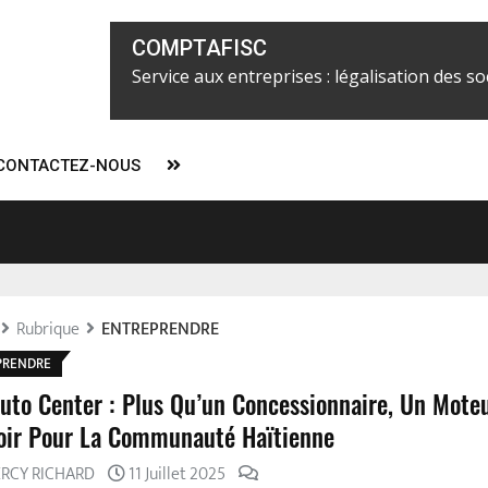
COMPTAFISC
Service aux entreprises : légalisation des soc
CONTACTEZ-NOUS
ier Alix Fils-Aimé concentrerait tous les pouvoirs à partir du 7 févr
l
Rubrique
ENTREPRENDRE
PRENDRE
uto Center : Plus Qu’un Concessionnaire, Un Mote
oir Pour La Communauté Haïtienne
ERCY RICHARD
11 Juillet 2025