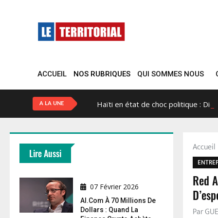
ACCUEIL
NOS RUBRIQUES
QUI SOMMES NOUS
Haïti en état de choc politique : Did
A LA UNE
Accuei
Lire Aussi
ENTRE
Red A
07 Février 2026
D’esp
AI.com À 70 Millions De
Par GU
Dollars : Quand La