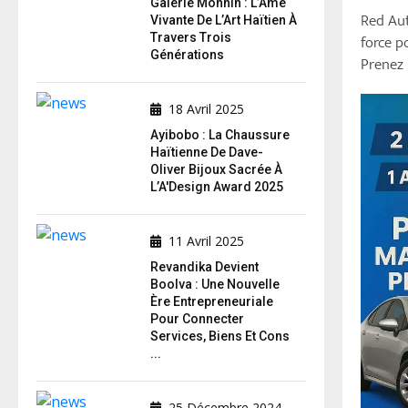
Galerie Monnin : L’Âme
Red Aut
Vivante De L’Art Haïtien À
Travers Trois
force p
Générations
Prenez 
18 Avril 2025
Ayibobo : La Chaussure
Haïtienne De Dave-
Oliver Bijoux Sacrée À
L’A'Design Award 2025
11 Avril 2025
Revandika Devient
Boolva : Une Nouvelle
Ère Entrepreneuriale
Pour Connecter
Services, Biens Et Cons
...
25 Décembre 2024