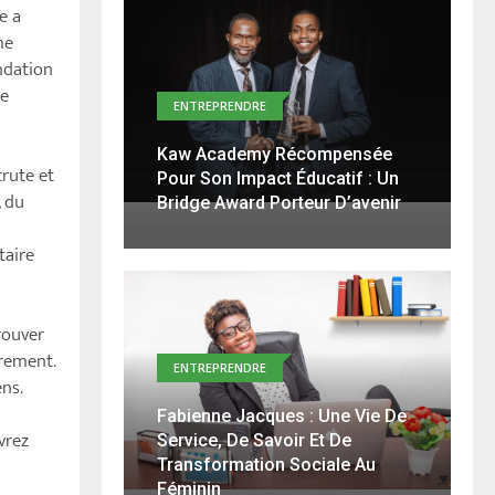
e a
me
ndation
ne
ENTREPRENDRE
Kaw Academy Récompensée
crute et
Pour Son Impact Éducatif : Un
, du
Bridge Award Porteur D’avenir
taire
rouver
trement.
ENTREPRENDRE
ens.
Fabienne Jacques : Une Vie De
vrez
Service, De Savoir Et De
Transformation Sociale Au
Féminin