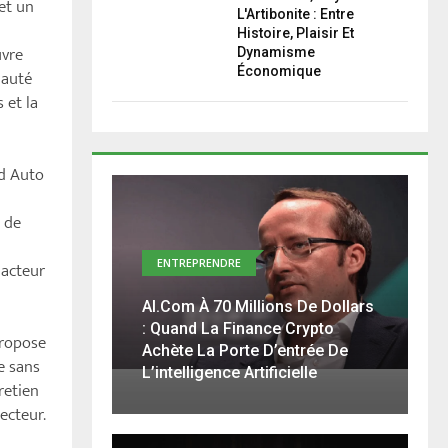
et un
L'Artibonite : Entre
Histoire, Plaisir Et
uvre
Dynamisme
Économique
nauté
 et la
ed Auto
s de
ENTREPRENDRE
 acteur
AI.com À 70 Millions De Dollars
: Quand La Finance Crypto
propose
Achète La Porte D’entrée De
e sans
L’intelligence Artificielle
retien
ecteur.