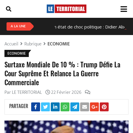
Haïti en état de choc politique : Didier Alix Fils-Aimé
A LA UNE
Accueil
Rubrique
ECONOMIE
ECONOMIE
Surtaxe Mondiale De 10 % : Trump Défie La
Cour Suprême Et Relance La Guerre
Commerciale
Par LE TERRITORIAL
22 Février 2026
PARTAGER