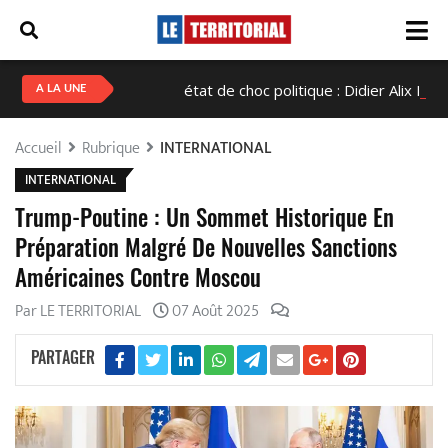
Haïti en état de choc politique : Didier Alix Fils-Aimé c
A LA UNE
Accueil
Rubrique
INTERNATIONAL
INTERNATIONAL
Trump-Poutine : Un Sommet Historique En
Préparation Malgré De Nouvelles Sanctions
Américaines Contre Moscou
Par LE TERRITORIAL
07 Août 2025
PARTAGER