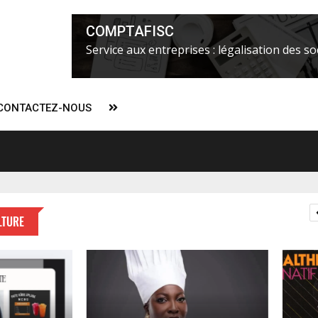
COMPTAFISC
Service aux entreprises : légalisation des soc
CONTACTEZ-NOUS
ier Alix Fils-Aimé concentrerait tous les pouvoirs à partir du 7 févr
LTURE