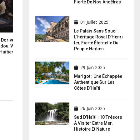
Fierté De Nos Ancêtres
01 Juillet 2025
Le Palais Sans Souci :
L’héritage Royal D’Henri
ival : Le Dernier Gardien Du
Coupé Cloué, L’Ambassadeur Du Kon
Ier, Fierté Éternelle Du
 Voix Authentique Du
: Quand Haïti A Fait Danser Toute
Peuple Haïtien
ien
L’Afrique
29 Juin 2025
Marigot : Une Échappée
Authentique Sur Les
Côtes D’Haïti
26 Juin 2025
Sud D’Haïti : 10 Trésors
À Visiter Entre Mer,
Histoire Et Nature