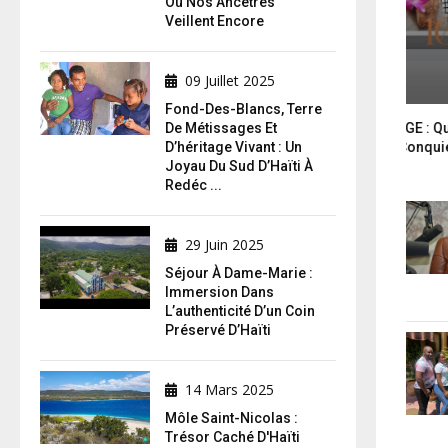
Où Nos Ancêtres
Veillent Encore
09 Juillet 2025
Fond-Des-Blancs, Terre
meline Michel Ou L’éloge De L’amour
De Métissages Et
PATE KODE 2 PLOGE : Quand 
omme Vérité Ultime
D’héritage Vivant : Un
Food Haïtienne Conquiert
Joyau Du Sud D’Haïti À
- Connecticut
Redéc ...
29 Juin 2025
Séjour À Dame-Marie :
Immersion Dans
L’authenticité D’un Coin
Préservé D’Haïti
14 Mars 2025
Môle Saint-Nicolas :
Trésor Caché D'Haïti