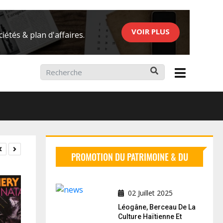
VOIR PLUS
iétés & plan d'affaires.
ier 2026
PROMOTION DU PATRIMOINE & DU
TOURISME
02 Juillet 2025
Léogâne, Berceau De La
Culture Haïtienne Et