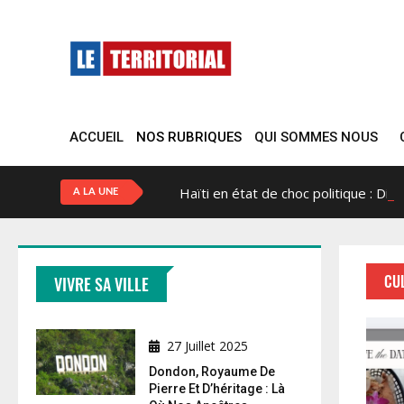
ACCUEIL
NOS RUBRIQUES
QUI SOMMES NOUS
Haïti en état de choc politique : Did
A LA UNE
CU
VIVRE SA VILLE
27 Juillet 2025
Dondon, Royaume De
Pierre Et D’héritage : Là